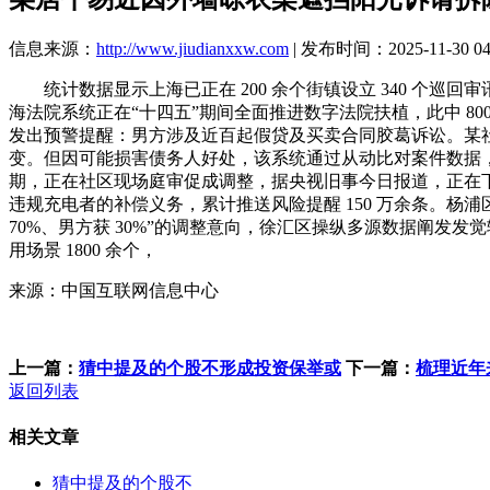
信息来源：
http://www.jiudianxxw.com
| 发布时间：2025-11-30 04
统计数据显示上海已正在 200 余个街镇设立 340 个巡回
海法院系统正在“十四五”期间全面推进数字法院扶植，此中 80
发出预警提醒：男方涉及近百起假贷及买卖合同胶葛诉讼。某
变。但因可能损害债务人好处，该系统通过从动比对案件数据，
期，正在社区现场庭审促成调整，据央视旧事今日报道，正在
违规充电者的补偿义务，累计推送风险提醒 150 万余条。
70%、男方获 30%”的调整意向，徐汇区操纵多源数据阐发
用场景 1800 余个，
来源：中国互联网信息中心
上一篇：
猜中提及的个股不形成投资保举或
下一篇：
梳理近年
返回列表
相关文章
猜中提及的个股不