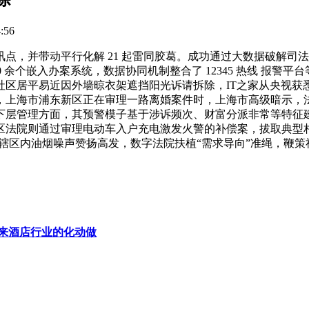
:56
审讯点，并带动平行化解 21 起雷同胶葛。成功通过大数据破解司法
0 余个嵌入办案系统，数据协同机制整合了 12345 热线 报警
社区居平易近因外墙晾衣架遮挡阳光诉请拆除，IT之家从央视获
上海市浦东新区正在审理一路离婚案件时，上海市高级暗示，法院
下层管理方面，其预警模子基于涉诉频次、财富分派非常等特征
杨浦区法院则通过审理电动车入户充电激发火警的补偿案，拔取典
发觉辖区内油烟噪声赞扬高发，数字法院扶植“需求导向”准绳，
来酒店行业的化动做