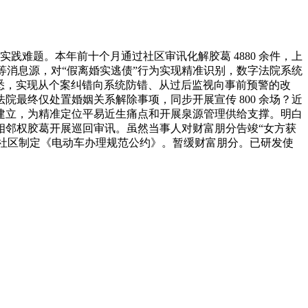
实践难题。本年前十个月通过社区审讯化解胶葛 4880 余件，上
平台等消息源，对“假离婚实逃债”行为实现精准识别，数字法院系统
悉，实现从个案纠错向系统防错、从过后监视向事前预警的改
最终仅处置婚姻关系解除事项，同步开展宣传 800 余场？近
建立，为精准定位平易近生痛点和开展泉源管理供给支撑。明白
型相邻权胶葛开展巡回审讯。虽然当事人对财富朋分告竣“女方获
鞭策社区制定《电动车办理规范公约》。暂缓财富朋分。已研发使